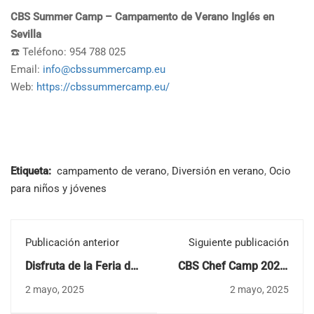
CBS Summer Camp – Campamento de Verano Inglés en
Sevilla
☎️ Teléfono: 954 788 025
Email:
info@cbssummercamp.eu
Web:
https://cbssummercamp.eu/
Etiqueta:
campamento de verano
,
Diversión en verano
,
Ocio
para niños y jóvenes
Publicación anterior
Siguiente publicación
Disfruta de la Feria de
CBS Chef Camp 2025:
Sevilla con
Cocina, Diversión y
2 mayo, 2025
2 mayo, 2025
tranquilidad…
Aprendizaje 100% en
¡mientras tus hijos
Inglés