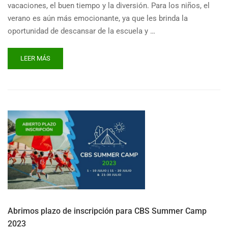
vacaciones, el buen tiempo y la diversión. Para los niños, el
verano es aún más emocionante, ya que les brinda la
oportunidad de descansar de la escuela y …
READ
LEER MÁS
MORE
ABOUT
VIVE
UNA
AVENTURA
INOLVIDABLE
EN
NUESTROS
CAMPAMENTOS
FERIA
CAMP
Y
CBS
SUMMER
Abrimos plazo de inscripción para CBS Summer Camp
CAMP
2023
2023