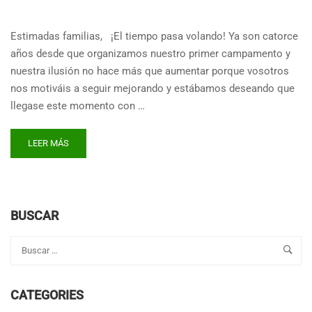
Estimadas familias, ¡El tiempo pasa volando! Ya son catorce
años desde que organizamos nuestro primer campamento y
nuestra ilusión no hace más que aumentar porque vosotros
nos motiváis a seguir mejorando y estábamos deseando que
llegase este momento con …
READ
LEER MÁS
MORE
ABOUT
ABRIMOS
PLAZO
DE
BUSCAR
INSCRIPCIÓN
PARA
CBS
SUMMER
CAMP
CATEGORIES
2023