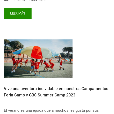
READ
LEER MÁS
MORE
ABOUT
¡SUMÉRGETE
EN
LA
AVENTURA
DEL
XV
CBS
SUMMER
CAMP
2024!
Vive una aventura inolvidable en nuestros Campamentos
Feria Camp y CBS Summer Camp 2023
El verano es una época que a muchos les gusta por sus