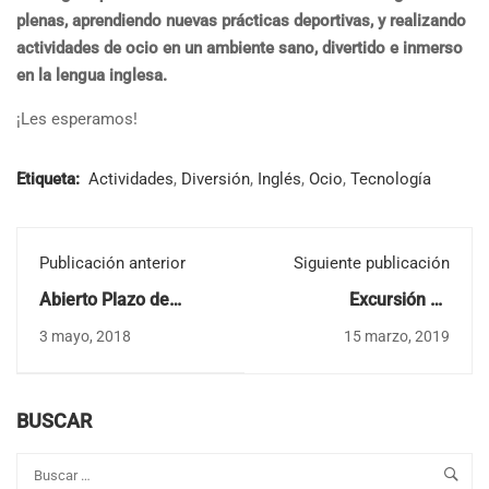
plenas, aprendiendo nuevas prácticas deportivas, y realizando
actividades de ocio en un ambiente sano, divertido e inmerso
en la lengua inglesa.
¡Les esperamos!
Etiqueta:
Actividades
,
Diversión
,
Inglés
,
Ocio
,
Tecnología
Publicación anterior
Siguiente publicación
Abierto Plazo de
Excursión de
Inscripción del X CBS
Multiaventura en
3 mayo, 2018
15 marzo, 2019
Summer Camp -
Overlimit en CBS
Campamento de
Summer Camp 2019
verano Inglés
BUSCAR