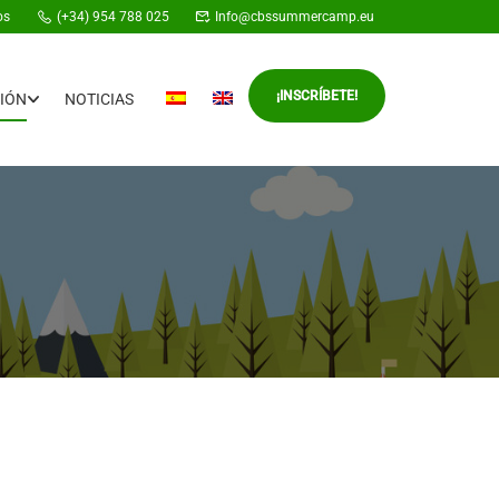
os
(+34) 954 788 025
Info@cbssummercamp.eu
¡INSCRÍBETE!
IÓN
NOTICIAS