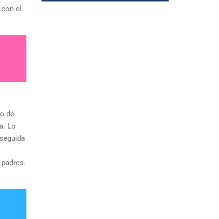
 con el
to de
a. Lo
nseguida
 padres.