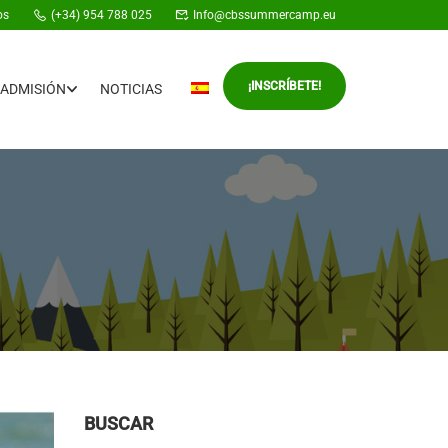
os
(+34) 954 788 025
Info@cbssummercamp.eu
¡INSCRÍBETE!
ADMISIÓN
NOTICIAS
BUSCAR