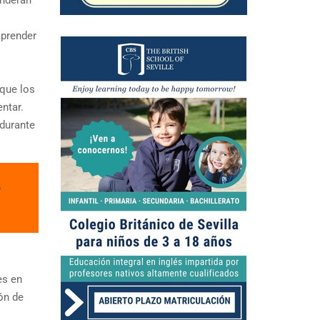
enderán
aprender
que los
ntar.
durante
es en
ón de