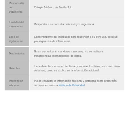
Responsable
del
Colegio Británico de Sevilla S.L.
tratamiento
Finalidad del
Responder a su consulta, solicitud y/o sugerencia.
tratamiento
Base de
Consentimiento del interesado para responder a su consulta, solicitud
legitimación
y/o sugerencia de información.
No se comunicarán sus datos a terceros. No se realizarán
Destinatarios
transferencias internacionales de datos.
Tiene derecho a acceder, rectificar y suprimir los datos, así como otros
Derechos
derechos, como se explica en la información adicional.
Información
Puede consultar la información adicional y detallada sobre protección
adicional
de datos en nuestra
Política de Privacidad
.