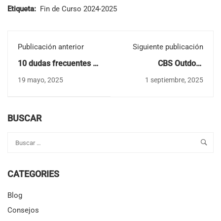
Etiqueta:
Fin de Curso 2024-2025
Publicación anterior
Siguiente publicación
10 dudas frecuentes al
CBS Outdoor
inscribir a tu hijo en
Adventures 2025-26:
19 mayo, 2025
1 septiembre, 2025
CBS Summer Camp
desconecta de las
pantallas, conecta con
la aventura
BUSCAR
CATEGORIES
Blog
Consejos