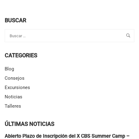
ABOUT
EL
CAMPAMENTO
MÁS
BUSCAR
DIVERTIDO
DE
SEVILLA
PARA
CELEBRAR
CATEGORIES
EL
FIN
DE
Blog
CURSO
Consejos
ESCOLAR
2024-
Excursiones
2025
Noticias
Talleres
ÚLTIMAS NOTICIAS
Abierto Plazo de Inscripción del X CBS Summer Camp –