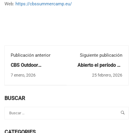
Web:
https://cbssummercamp.eu/
Publicación anterior
Siguiente publicación
CBS Outdoor
Abierto el período de
Adventures 2025-26:
matriculación para
7 enero, 2026
25 febrero, 2026
desconecta de las
CBS Summer Camp
pantallas, conecta con
2026
la aventura
BUSCAR
CATEGORIES