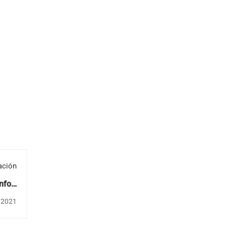
ación
nfort
 días
 2021