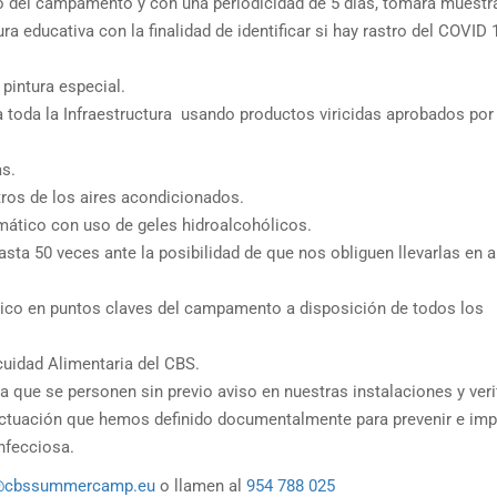
io del campamento y con una periodicidad de 5 días, tomará muestr
ura educativa con la finalidad de identificar si hay rastro del COVID 
 pintura especial.
a toda la Infraestructura usando productos viricidas aprobados por 
as.
ltros de los aires acondicionados.
emático con uso de geles hidroalcohólicos.
asta 50 veces ante la posibilidad de que nos obliguen llevarlas en 
ico en puntos claves del campamento a disposición de todos los
cuidad Alimentaria del CBS.
que se personen sin previo aviso en nuestras instalaciones y veri
tuación que hemos definido documentalmente para prevenir e impe
nfecciosa.
@cbssummercamp.eu
o llamen al
954 788 025