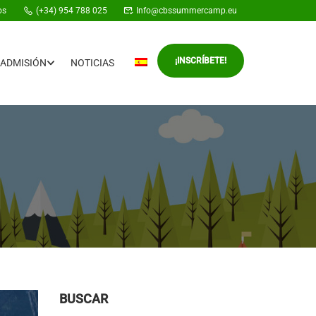
os
(+34) 954 788 025
Info@cbssummercamp.eu
¡INSCRÍBETE!
ADMISIÓN
NOTICIAS
BUSCAR