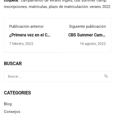
Etiqueta:
campamento de verano inglés
,
cbs summer camp
,
inscripciones
,
matrículas
,
plazo de matriculación
,
verano 2022
Publicación anterior
Siguiente publicación
¿Primera vez en el CBS
CBS Summer Camp,
Summer Camp?
What's it all about?
7 febrero, 2022
16 agosto, 2022
Preguntas frecuentes
BUSCAR
CATEGORIES
Blog
Consejos