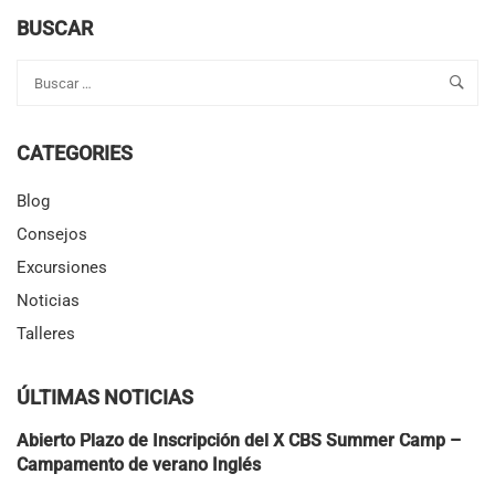
DE
LA
BUSCAR
FERIA
DE
SEVILLA
CON
TRANQUILIDAD…
CATEGORIES
¡MIENTRAS
TUS
HIJOS
Blog
VIVEN
Consejos
SU
PROPIA
Excursiones
FIESTA
Noticias
EN
INGLÉS!
Talleres
ÚLTIMAS NOTICIAS
Abierto Plazo de Inscripción del X CBS Summer Camp –
Campamento de verano Inglés