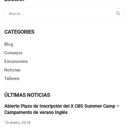
NIÑOS
DEBEN
SALIR
DE
LA
CATEGORIES
ZONA
DE
CONFORT
Blog
POR
Consejos
10
DÍAS
Excursiones
Noticias
Talleres
ÚLTIMAS NOTICIAS
Abierto Plazo de Inscripción del X CBS Summer Camp –
Campamento de verano Inglés
10 enero, 2018