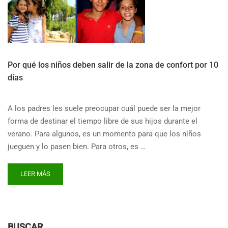
Por qué los niños deben salir de la zona de confort por 10
días
A los padres les suele preocupar cuál puede ser la mejor
forma de destinar el tiempo libre de sus hijos durante el
verano. Para algunos, es un momento para que los niños
jueguen y lo pasen bien. Para otros, es …
READ
LEER MÁS
MORE
ABOUT
POR
QUÉ
LOS
BUSCAR