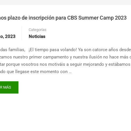
os plazo de inscripción para CBS Summer Camp 2023
Categorías
o, 2023
Noticias
das familias, ¡El tiempo pasa volando! Ya son catorce años desd
zamos nuestro primer campamento y nuestra ilusión no hace más 
ar porque vosotros nos motiváis a seguir mejorando y estábamos
do que llegase este momento con …
AD
ER MÁS
RE
OUT
RIMOS
AZO
CRIPCIÓN
RA