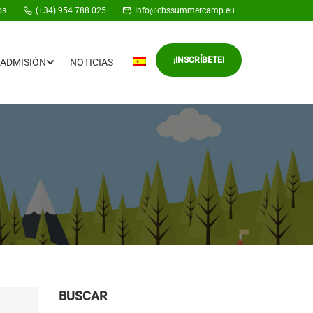
os
(+34) 954 788 025
Info@cbssummercamp.eu
¡INSCRÍBETE!
ADMISIÓN
NOTICIAS
BUSCAR