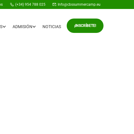
os
(+34) 954 788 025
Info@cbssummercamp.eu
¡INSCRÍBETE!
S
ADMISIÓN
NOTICIAS